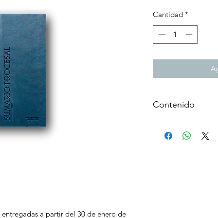
Cantidad
*
Ag
Contenido
Sumario Procesal
en tribunales.
Domina los plazos
Tu ventaja proce
Del escrito inicia
definitiva del liti
Menos dudas, más
de tu práctica pr
 entregadas a partir del 30 de enero de