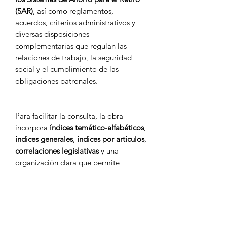
(SAR)
, así como reglamentos,
acuerdos, criterios administrativos y
diversas disposiciones
complementarias que regulan las
relaciones de trabajo, la seguridad
social y el cumplimiento de las
obligaciones patronales.
Para facilitar la consulta, la obra
incorpora
índices temático-alfabéticos
,
índices generales
,
índices por artículos
,
correlaciones legislativas
y una
organización clara que permite
localizar rápidamente la información
aplicable a cada caso. Además, integra
temas de gran relevancia práctica
como la
participación de los
trabajadores en las utilidades (PTU)
,