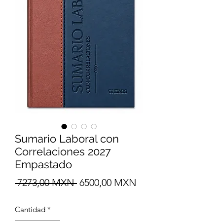
Sumario Laboral con
Correlaciones 2027
Empastado
Precio
Precio
 7273,00 MXN 
6500,00 MXN
de
Cantidad
*
oferta