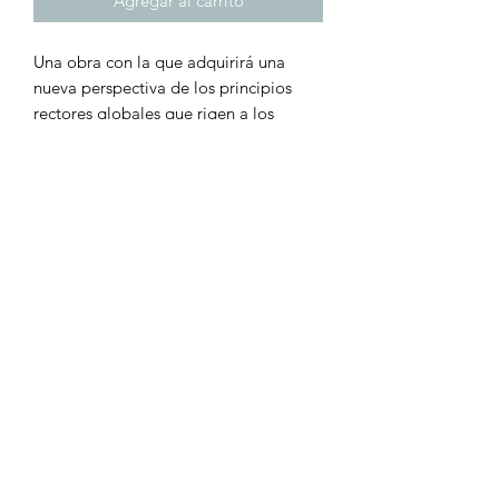
Agregar al carrito
Una obra con la que adquirirá una
nueva perspectiva de los principios
rectores globales que rigen a los
tributos que gravan la riqueza.
Origenes, evolucion y estado actual de
los paraísos fiscales son la base de este
trabajo, que concluye con una
propuesta de combate dotada de
imperium.
Índice
CONTENIDO
Prólogo