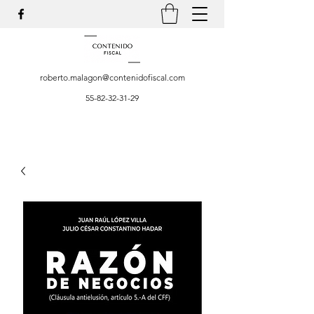
roberto.malagon@contenidofiscal.com
55-82-32-31-29