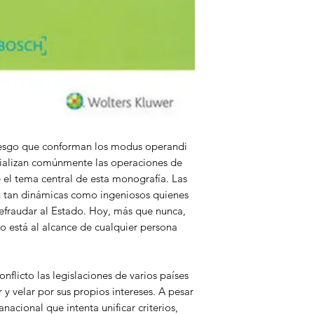
2. Evasión de capita
3. Financiación del 
4. Medidas administ
Capítulo 2.
Fases del blanqueo 
1. Ciclo del blanq
2. Modelo de Bernas
iesgo que conforman los modus operandi
3. Modelo de Zünd 
rializan comúnmente las operaciones de
4. Modelo de Acker
 el tema central de esta monografía. Las
5. Modelo de Müller
n tan dinámicas como ingeniosos quienes
6. Modelo del Depa
efraudar al Estado. Hoy, más que nunca,
estadounidense (Fin
o está al alcance de cualquier persona
7. Modelo de Frankl
Capítulo 3.
La delincuencia org
nflicto las legislaciones de varios países
 y velar por sus propios intereses. A pesar
1. Delincuencia de l
nacional que intenta unificar criterios,