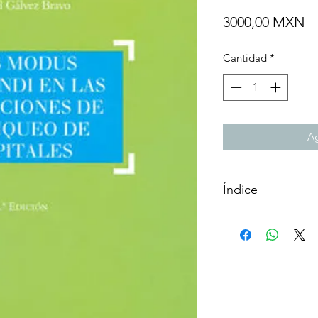
Pr
3000,00 MXN
Cantidad
*
Ag
Índice
Autor: GÁLVEZ BR
Parte general.
Capítulo 1.
Marco conceptual y
capitales
1. Blanqueo de capi