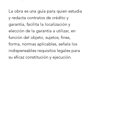
La obra es una guía para quien estudia
y redacta contratos de crédito y
garantía, facilita la localización y
elección de la garantía a utilizar, en
función del objeto, sujetos, fines,
forma, normas aplicables, señala los
indispensables requisitos legales para
su eficaz constitución y ejecución.
Se incluyen otros medios poco
explorados, como la adjudicación
directa de la garantía por el acreedor
en caso de incumplimiento de la
obligación garantizada a través del
pacto comisorio expreso de las partes,
sin necesidad de recurrir
procedimientos de ejecución
convencional o judicial. Analiza