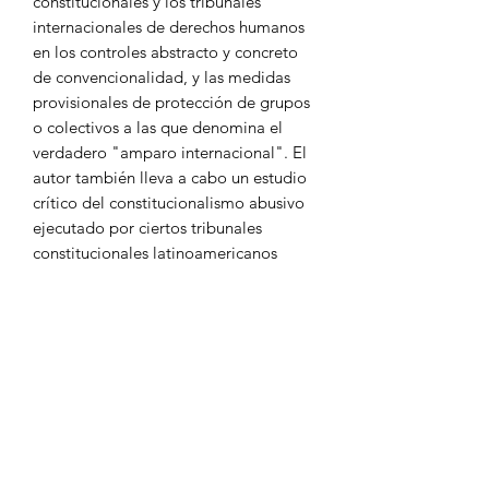
constitucionales y los tribunales
internacionales de derechos humanos
en los controles abstracto y concreto
de convencionalidad, y las medidas
provisionales de protección de grupos
o colectivos a las que denomina el
verdadero "amparo internacional". El
autor también lleva a cabo un estudio
crítico del constitucionalismo abusivo
ejecutado por ciertos tribunales
constitucionales latinoamericanos
carentes de independencia, los cuales
bajo un falso control de la
convencionalidad han distorsionado
los derechos políticos convencionales,
para dejar sin efecto las normas
constitucionales que limitan la
reelección presidencial indefinida. El
autor concluye identificando el
desarrollo progresivo de un sistema de