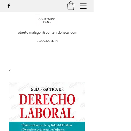
roberto.malagon@contenidofiscal.com
55-82-32-31-29