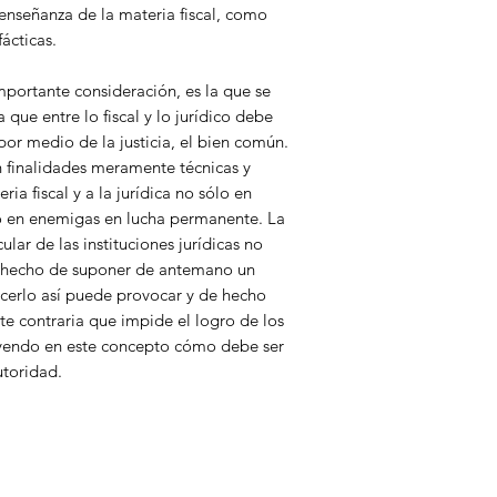
3.12. TEXTO DEL
a enseñanza de la materia fiscal, como
ADICIONA Y DER
fácticas.
DIVERSAS DISPOSI
DE SOCIEDADES
mportante consideración, es la que se
MERCANTILES.
 que entre lo fiscal y lo jurídico debe
Capítulo 4 · Efectos
por medio de la justicia, el bien común.
Sociedades
 finalidades meramente técnicas y
4.1. CÓDIGO FISC
ia fiscal y a la jurídica no sólo en
4.2. LEY DEL IMP
ino en enemigas en lucha permanente. La
4.3. LEY DEL IMP
ular de las instituciones jurídicas no
4.4. OTROS IMPUE
o hecho de suponer de antemano un
4.5. OPERACIONE
cerlo así puede provocar y de hecho
Capítulo 5 · Efectos
e contraria que impide el logro de los
Sociedades
luyendo en este concepto cómo debe ser
5.1. CÓDIGO FISC
5.2. LEY DEL IMP
utoridad.
5.3. IMPUESTO A
5.4. OTROS IMPUE
5.5. OPERACIONE