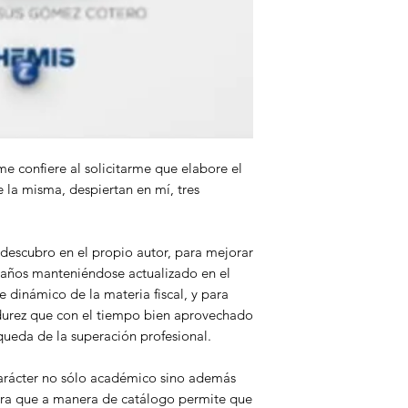
1.7. EFECTOS DE 
Capítulo 2 · Efectos
Sociedades
2.1. EFECTOS CO
2.2. EFECTOS FRE
2.3. EFECTOS FRE
Capítulo 3 · La Esc
3.1. CONCEPTO.
me confiere al solicitarme que elabore el
3.2. CAUSAS QUE 
e la misma, despiertan en mí, tres
3.3. ANTECEDENTE
3.4. FORMAS DE E
3.5. FIGURAS AFIN
SOCIEDADES.
 descubro en el propio autor, para mejorar
3.6. ¿ES POSIBLE 
 años manteniéndose actualizado en el
3.7. EFECTOS COR
 dinámico de la materia fiscal, y para
DE SOCIEDADES.
durez que con el tiempo bien aprovechado
3.8. EFECTOS FRE
queda de la superación profesional.
3.9. EFECTOS FRE
3.10. SOCIO DISID
carácter no sólo académico sino además
3.11. PROCEDIMIE
ra que a manera de catálogo permite que