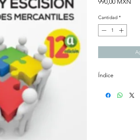
Pre
990,00 MXN
Cantidad
*
Ag
Índice
CONTENIDO
Capítulo 1 · La Fus
1.1. CONCEPTO.
1.2. CLASES DE S
1.3. TIPOS DE FUS
1.4. MOTIVOS QUE
1.5. NATURALEZA 
1.6. PROCESO DE 