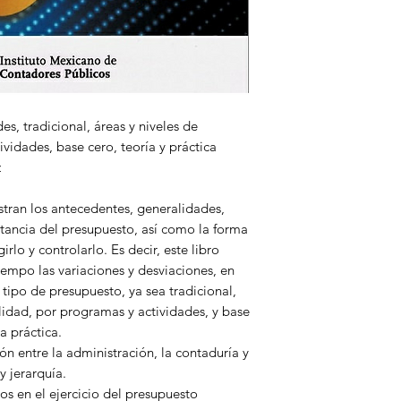
IV. Objetivos de “e
V. Requisitos para 
VI. Características 
VII. Clasificación d
VIII. Presupuesto fle
IX. Presupuesto púb
X. Punto de equilibr
s, tradicional, áreas y niveles de
Capítulo 2. Integrac
vidades, base cero, teoría y práctica
(Teoría)
z
I. Introducción
II. Responsabilidad
stran los antecedentes, generalidades,
administración
ortancia del presupuesto, así como la forma
III. Presupuesto de 
rlo y controlarlo. Es decir, este libro
IV. Presupuestos de 
iempo las variaciones y desviaciones, en
V. Presupuesto del 
 tipo de presupuesto, ya sea tradicional,
vendido
lidad, por programas y actividades, y base
VI. Presupuesto fina
a práctica.
VII. Resultados pre
n entre la administración, la contaduría y
VIII. Posición financ
y jerarquía.
IX. Origen y aplicac
os en el ejercicio del presupuesto
X. Presupuesto maest