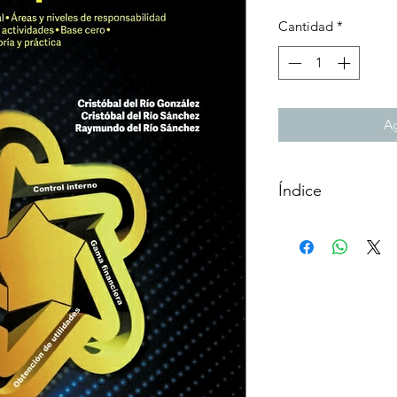
Cantidad
*
Ag
Índice
Contenido
Historia del Libro, 
Prólogo
Preámbulo
Introducción genera
Capítulo 1. General
I. Generalidades so
II. Etimología y co
III. Orígenes y evol