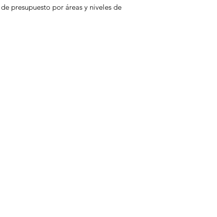
 de presupuesto por áreas y niveles de
XI. Determinación y 
desviaciones
XII. Instructivo gráfi
presupuestal, por p
XIII. Principales ven
presupuestal
XIV. Principales caus
presupuestal
XV. Interdependenci
XVI. Interrelación y
XVII. Aplicación del
presupuestal
Capítulo 3. Caso pr
presupuestal (Media
Capítulo 4. Presu
RESPONSABILIDA
I. Antecedentes
II. Exposición teóric
III. Caso práctico
Capítulo 5. Presupu