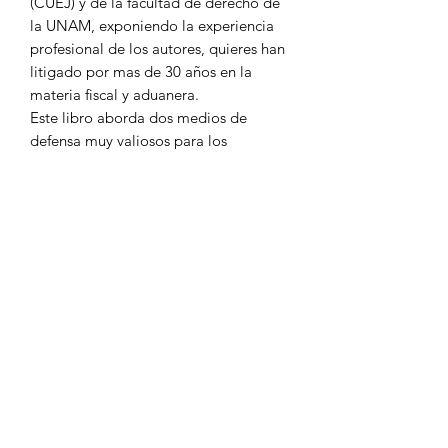
(CUEJ) y de la facultad de derecho de
la UNAM, exponiendo la experiencia
profesional de los autores, quieres han
litigado por mas de 30 años en la
materia fiscal y aduanera.
Este libro aborda dos medios de
defensa muy valiosos para los
gobernados: el recurso de revocación y
el juicio contencioso administrativo
federal. En él se hace un estudio del
código fiscal de la federación (en la
parte relativa al recuso) y de la Ley
Federal de Procedimiento
Contencioso Administrativo,
explicándolos de una manera sencilla y
accesible, teniendo como objetivo que
el lector pueda prepararse para
promover cualquiera de estos medios
de defensa.