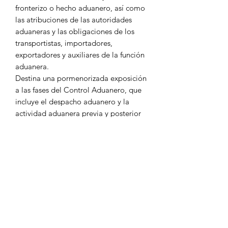
fronterizo o hecho aduanero, así como
las atribuciones de las autoridades
aduaneras y las obligaciones de los
transportistas, importadores,
exportadores y auxiliares de la función
aduanera.
Destina una pormenorizada exposición
a las fases del Control Aduanero, que
incluye el despacho aduanero y la
actividad aduanera previa y posterior
al mismo.
Previo al estudio de las medidas que el
Estado puede establecer para regular
el comercio exterior, se exponen las
principales escuelas económicas y su
repercusión en el Derecho Aduanero.
Finalmente, contiene un estudio
actualizado de las Regulaciones y
Restricciones No Arancelarias que se