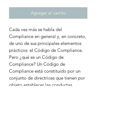
Agregar al carrito
Cada vez más se habla del
Compliance en general y, en concreto,
de uno de sus principales elementos
prácticos: el Código de Compliance.
Pero ¿qué es un Código de
Compliance? Un Código de
Compliance está constituido por un
conjunto de directrices que tienen por
objeto establecer las conductas
aceptables para los miembros de un
grupo en particular, asociación, o
profesión, incorporando principios y
valores éticos dentro de la vida diaria
de una organización. Y, ¿cómo se
elabora ese Código de Compliance?
este libro nos da las claves prácticas