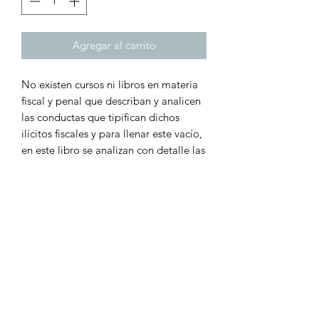
Agregar al carrito
No existen cursos ni libros en materia
fiscal y penal que describan y analicen
las conductas que tipifican dichos
ilícitos fiscales y para llenar este vacío,
en este libro se analizan con detalle las
20 conductas especificas que tipifican
los delitos de defraudación fiscal y
equiparables, previstos en articulo 108
y 109 del código fiscal de la federación
(CFC) lo que hacemos de sabedores
de que, para no incurrir en esas
conductos delictivas, o para salirse de
ellas legalmente, conformo a derecho
es menester conocerlas a precisión