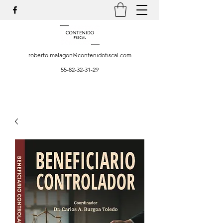
roberto.malagon@contenidofiscal.com
55-82-32-31-29